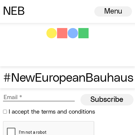
N
ew
E
uropean
B
auhaus
Menu
#NewEuropeanBauhaus
I accept the
terms and conditions