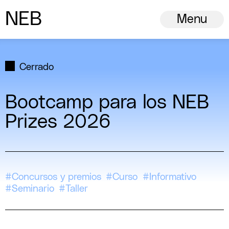
N
ew
E
uropean
B
auhaus
Menu
Cerrado
Bootcamp para los NEB
Prizes 2026
#Concursos y premios
#Curso
#Informativo
#Seminario
#Taller