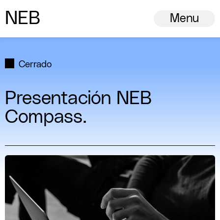
N
ew
E
uropean
B
auhaus
Menu
Cerrado
Presentación NEB
Compass.