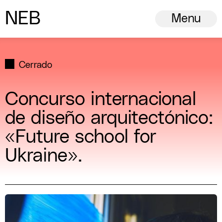
N
ew
E
uropean
B
auhaus
Menu
Cerrado
Concurso internacional
de diseño arquitectónico:
«Future school for
Ukraine».