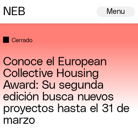
N
ew
E
uropean
B
auhaus
Menu
Cerrado
Conoce el European
Collective Housing
Award: Su segunda
edición busca nuevos
proyectos hasta el 31 de
marzo