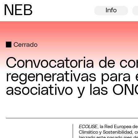
N
ew
E
uropean
B
auhaus
Info
Cerrado
Convocatoria de c
regenerativas para e
asociativo y las O
ECOLISE
, la Red Europea de
Climático y Sostenibilidad, 
lanzado este pasado mes de