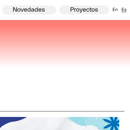
Comisión Europea
Premios New European Bauhaus
Agenda
Partners
Noticias
Novedades
Proyectos
En
Es