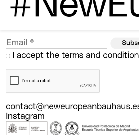
#NewEu
I accept the
terms and conditio
contact@neweuropeanbauhaus.e
Instagram