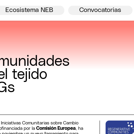
Bienvenida.
Ver todos
NBE
Ecosistema NEB
Convocatorias
omunidades
l tejido
NGs
 Iniciativas Comunitarias sobre Cambio
cofinanciada por la
Comisión Europea
, ha
 noviembre un nuevo llamamiento para