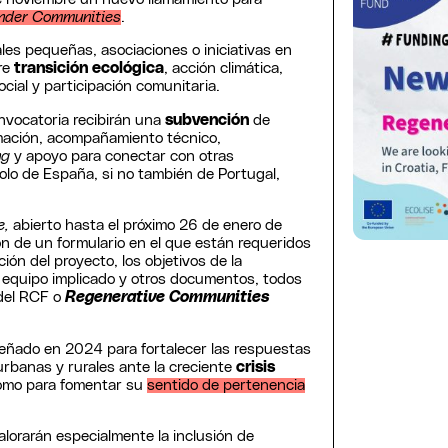
inder Communities
.
es pequeñas, asociaciones o iniciativas en
bre
transición ecológica
, acción climática,
social y participación comunitaria.
onvocatoria recibirán una
subvención
de
ación, acompañamiento técnico,
ng
y apoyo para conectar con otras
lo de España, si no también de Portugal,
e,
abierto hasta el próximo 26 de enero de
ón de un formulario en el que están requeridos
ción del proyecto, los objetivos de la
 equipo implicado y otros documentos, todos
 del RCF o
Regenerative Communities
eñado en 2024 para fortalecer las respuestas
rbanas y rurales ante la creciente
crisis
como para fomentar su
sentido de pertenencia
alorarán especialmente la inclusión de