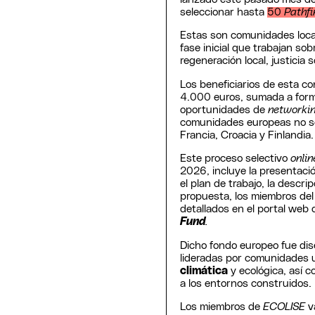
seleccionar hasta
50
Pathf
Estas son comunidades local
fase inicial que trabajan so
regeneración local, justicia 
Los beneficiarios de esta c
4.000 euros, sumada a form
oportunidades de
networki
comunidades europeas no so
Francia, Croacia y Finlandia.
Este proceso selectivo
onlin
2026, incluye la presentaci
el plan de trabajo, la descrip
propuesta, los miembros del
detallados en el portal web
Fund
.
Dicho fondo europeo fue dis
lideradas por comunidades u
climática
y ecológica, así 
a los entornos construidos.
Los miembros de
ECOLISE
v