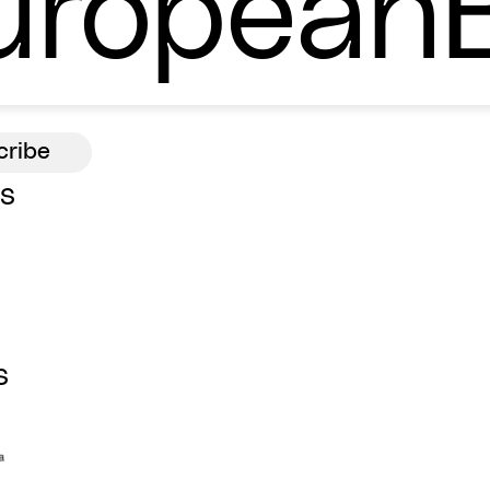
ropean
ns
s