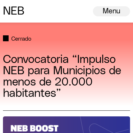
N
ew
E
uropean
B
auhaus
Menu
Cerrado
Convocatoria “Impulso
NEB para Municipios de
menos de 20.000
habitantes”