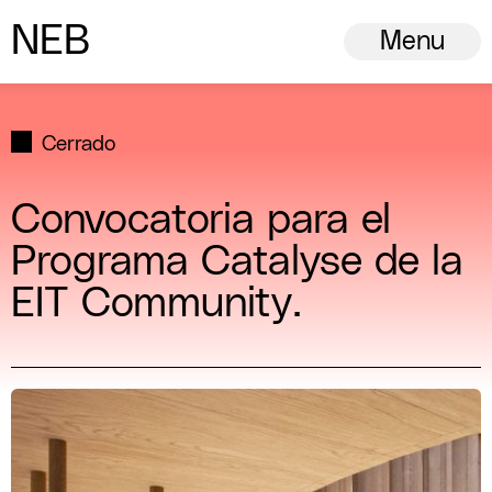
N
ew
E
uropean
B
auhaus
Menu
Cerrado
Convocatoria para el
Programa Catalyse de la
EIT Community.