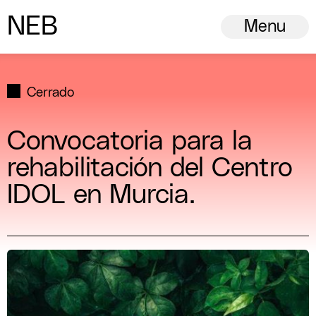
N
ew
E
uropean
B
auhaus
Menu
Cerrado
Convocatoria para la
rehabilitación del Centro
IDOL en Murcia.