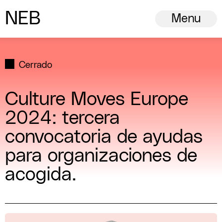
N
ew
E
uropean
B
auhaus
Menu
Cerrado
Culture Moves Europe
2024: tercera
convocatoria de ayudas
para organizaciones de
acogida.