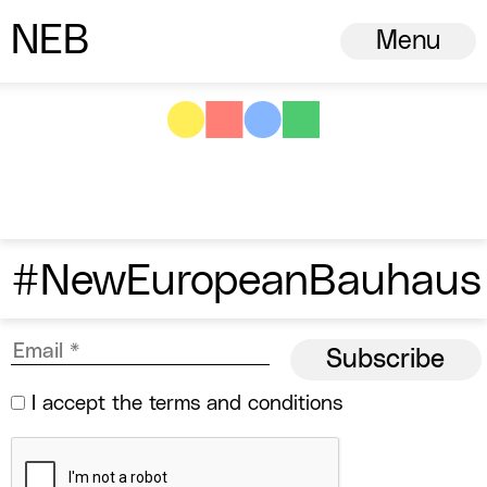
N
ew
E
uropean
B
auhaus
Menu
#NewEuropeanBauhaus
I accept the
terms and conditions