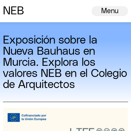
N
ew
E
uropean
B
auhaus
Menu
Exposición sobre la
Nueva Bauhaus en
Murcia. Explora los
valores NEB en el Colegio
de Arquitectos