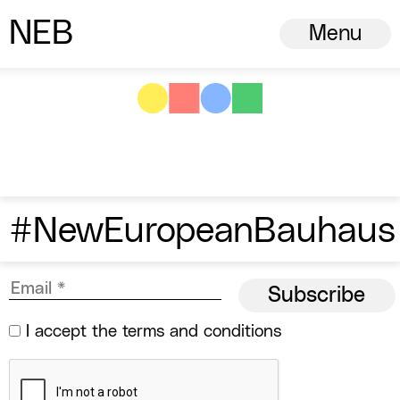
N
ew
E
uropean
B
auhaus
Menu
#NewEuropeanBauhaus
I accept the
terms and conditions