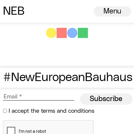
N
ew
E
uropean
B
auhaus
Menu
#NewEuropeanBauhaus
I accept the
terms and conditions