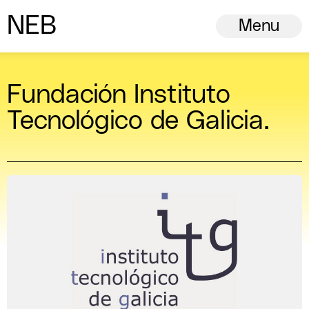
N
ew
E
uropean
B
auhaus
Menu
Fundación Instituto
Tecnológico de Galicia.