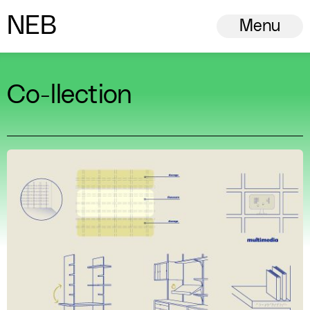
N
ew
E
uropean
B
auhaus
Menu
Co-llection