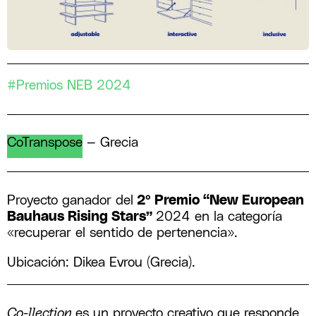
#Premios NEB 2024
CoTranspose
—
Grecia
Proyecto ganador del
2º Premio “New European
Bauhaus Rising Stars”
2024 en la categoría
«recuperar el sentido de pertenencia».
Ubicación: Dikea Evrou (Grecia).
Co-llection
es un proyecto creativo que responde