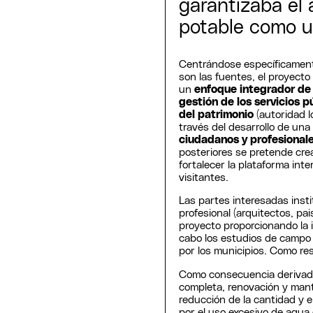
garantizaba el 
potable como u
Centrándose específicament
son las fuentes, el proyecto
un
enfoque integrador de 
gestión de los servicios p
del patrimonio
(autoridad 
través del desarrollo de un
ciudadanos y profesional
posteriores se pretende cr
fortalecer la plataforma inte
visitantes.
Las partes interesadas insti
profesional (arquitectos, pa
proyecto proporcionando la i
cabo los estudios de campo
por los municipios. Como re
Como consecuencia derivada p
completa, renovación y mant
reducción de la cantidad y e
por el uso excesivo de agua