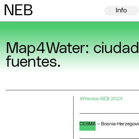
N
ew
E
uropean
B
auhaus
Info
Map4Water: ciudad 
fuentes.
#Premios NEB 2024
CESMA
—
Bosnia-Herzegovi