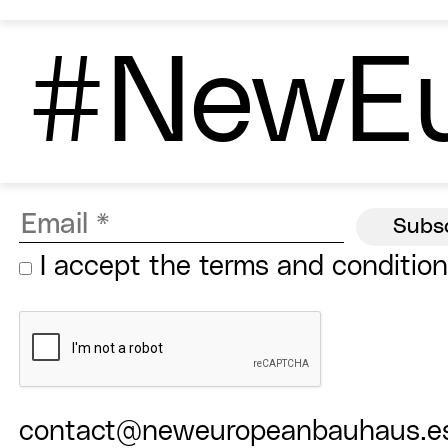
#NewEu
I accept the
terms and conditio
contact@neweuropeanbauhaus.e