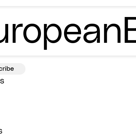
ropean
ns
s