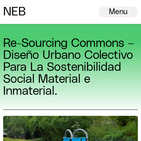
N
ew
E
uropean
B
auhaus
Menu
Re-Sourcing Commons –
Diseño Urbano Colectivo
Para La Sostenibilidad
Social Material e
Inmaterial.