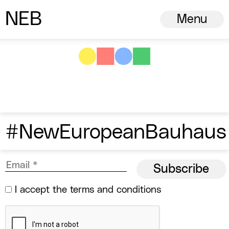
N
ew
E
uropean
B
auhaus
Menu
#NewEuropeanBauhaus
I accept the
terms and conditions