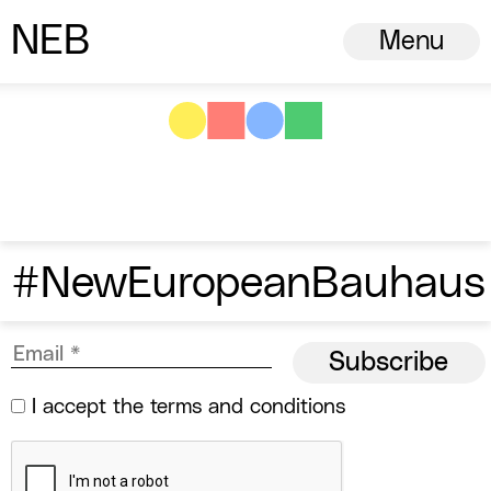
N
ew
E
uropean
B
auhaus
Menu
#NewEuropeanBauhaus
I accept the
terms and conditions