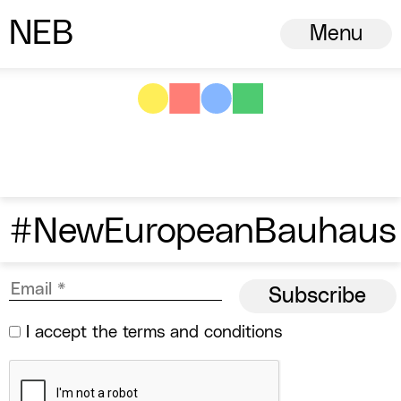
N
ew
E
uropean
B
auhaus
Menu
#NewEuropeanBauhaus
I accept the
terms and conditions