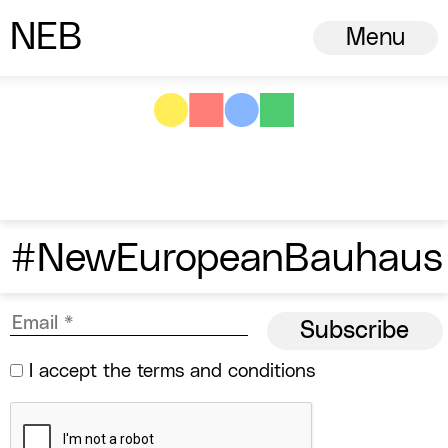
N
ew
E
uropean
B
auhaus
Menu
#NewEuropeanBauhaus
I accept the
terms and conditions