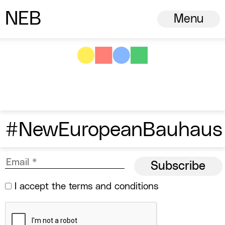
N
ew
E
uropean
B
auhaus
Menu
#NewEuropeanBauhaus
I accept the
terms and conditions