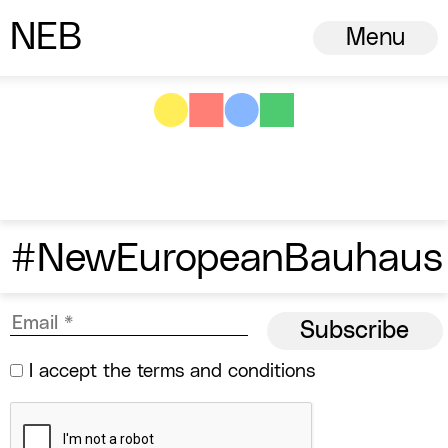
N
ew
E
uropean
B
auhaus
Menu
#NewEuropeanBauhaus
I accept the
terms and conditions