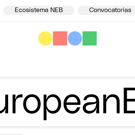
Bienvenida.
Ver todos
NBE
Ecosistema NEB
Convocatorias
ropean