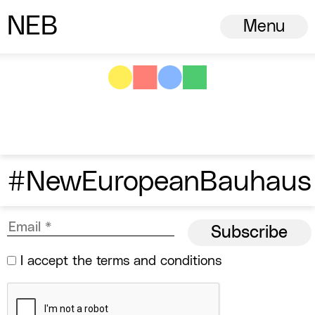
N
ew
E
uropean
B
auhaus
Menu
#NewEuropeanBauhaus
I accept the
terms and conditions