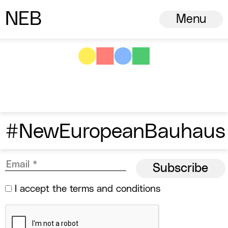
N
ew
E
uropean
B
auhaus
Menu
#NewEuropeanBauhaus
I accept the
terms and conditions