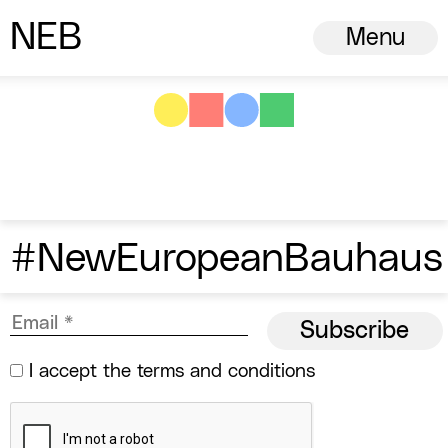
N
ew
E
uropean
B
auhaus
Menu
#NewEuropeanBauhaus
I accept the
terms and conditions