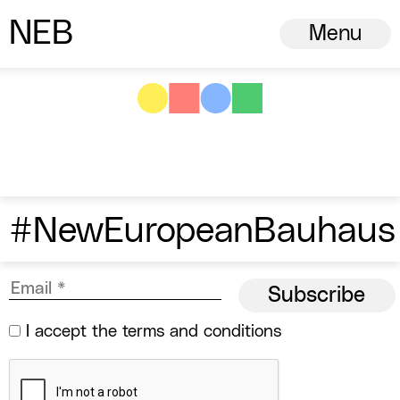
N
ew
E
uropean
B
auhaus
Menu
#NewEuropeanBauhaus
I accept the
terms and conditions