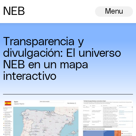
N
ew
E
uropean
B
auhaus
Menu
Transparencia y
divulgación: El universo
NEB en un mapa
interactivo