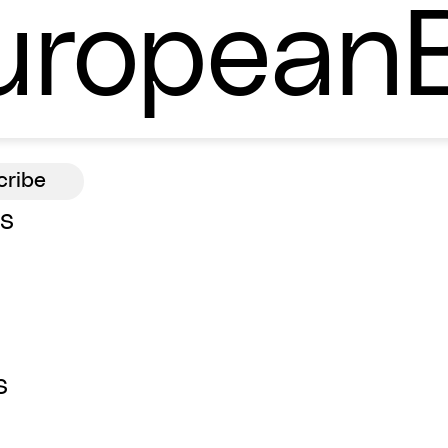
ropean
ns
s