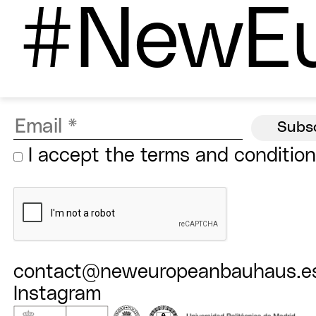
#NewEu
I accept the
terms and conditio
contact@neweuropeanbauhaus.e
Instagram