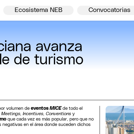
Bienvenida.
Ver todos
NBE
Ecosistema NEB
Convocatorias
nciana avanza
le de turismo
por volumen de
eventos
MICE
de todo el
a
Meetings, Incentives, Conventions
y
smo
que cada vez es más popular, pero que no
s negativas en el área donde suceden dichos