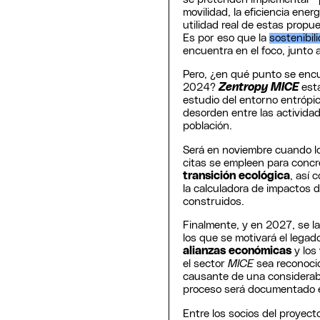
movilidad, la eficiencia ener
utilidad real de estas propu
Es por eso que la
sostenibil
encuentra en el foco, junto a
Pero, ¿en qué punto se enc
2024?
Zentropy MICE
est
estudio del entorno entrópi
desorden entre las activida
población.
Será en noviembre cuando l
citas se empleen para concr
transición ecológica
, así 
la calculadora de impactos 
construidos.
Finalmente, y en 2027, se l
los que se motivará el legado
alianzas económicas
y los
el sector
MICE
sea reconoc
causante de una considera
proceso será documentado 
Entre los socios del proyec