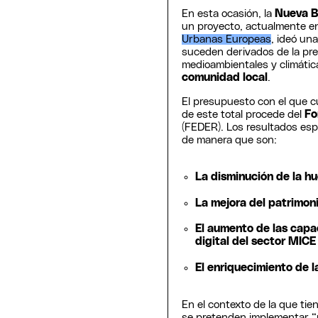
En esta ocasión, la
Nueva B
un proyecto, actualmente e
Urbanas Europeas
, ideó un
suceden derivados de la pre
medioambientales y climática
comunidad local
.
El presupuesto con el que c
de este total procede del
Fo
(FEDER). Los resultados esp
de manera que son:
La disminución de la hu
La mejora del patrimon
El aumento de las capa
digital del sector MICE
El enriquecimiento de l
En el contexto de la que tien
se pretenden implementar “