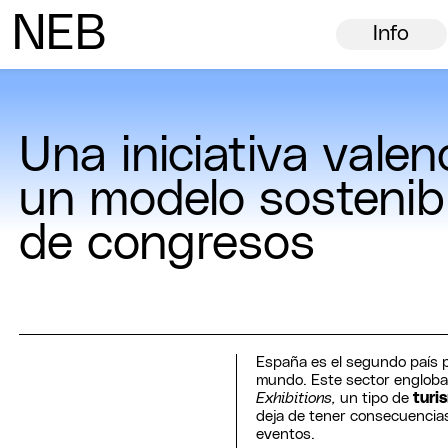
N
ew
E
uropean
B
auhaus
Info
Una iniciativa vale
un modelo sostenib
de congresos
España es el segundo país 
mundo. Este sector englob
Exhibitions,
un tipo de
turi
deja de tener consecuencia
eventos.