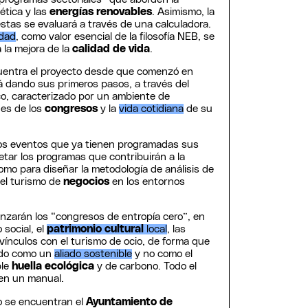
gética y las
energías renovables
. Asimismo, la
estas se evaluará a través de una calculadora.
idad
, como valor esencial de la filosofía NEB, se
 la mejora de la
calidad de vida
.
uentra el proyecto desde que comenzó en
á dando sus primeros pasos, a través del
co, caracterizado por un ambiente de
des de los
congresos
y la
vida cotidiana
de su
os eventos que ya tienen programadas sus
etar los programas que contribuirán a la
como para diseñar la metodología de análisis de
del turismo de
negocios
en los entornos
anzarán los “congresos de entropía cero”, en
 social, el
patrimonio cultural
local
, las
 vínculos con el turismo de ocio, de forma que
ido como un
aliado sostenible
y no como el
ble
huella ecológica
y de carbono. Todo el
en un manual.
to se encuentran el
Ayuntamiento de