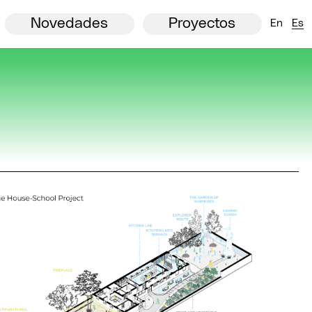
Comisión Europea
Premios New European Bauhaus
Agenda
Partners
Noticias
Novedades
Proyectos
En
Es