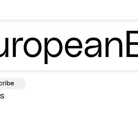
ropean
ns