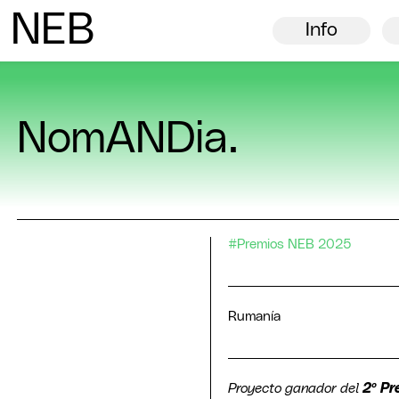
N
ew
E
uropean
B
auhaus
Info
NomANDia.
#Premios NEB 2025
Rumanía
Proyecto ganador del
2º P