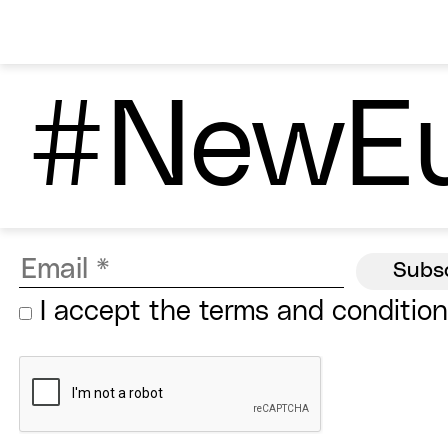
#NewEu
I accept the
terms and conditio