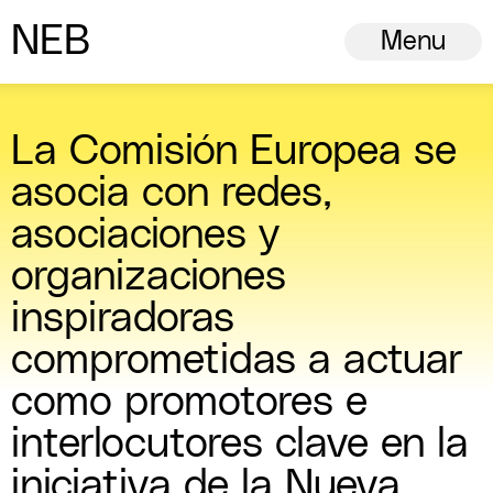
N
ew
E
uropean
B
auhaus
Menu
La Comisión Europea se
asocia con redes,
asociaciones y
organizaciones
inspiradoras
comprometidas a actuar
como promotores e
interlocutores clave en la
iniciativa de la Nueva